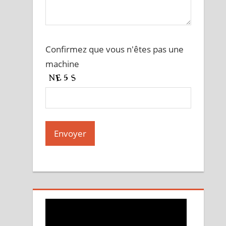
Confirmez que vous n'êtes pas une
machine
A
l
t
e
r