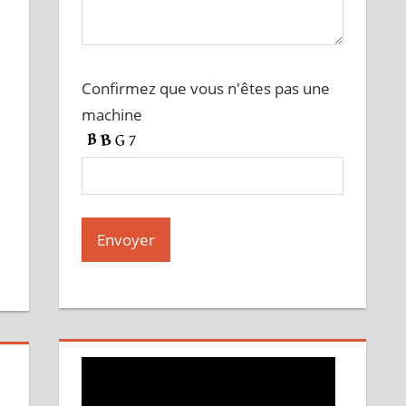
Confirmez que vous n'êtes pas une
machine
A
l
t
e
r