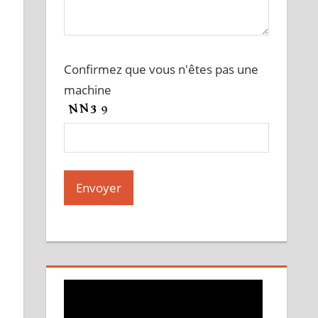
Confirmez que vous n'êtes pas une
machine
A
l
t
e
r